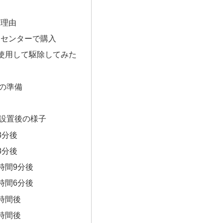
だ理由
ムセンターで購入
使用して駆除してみた
の準備
設置後の様子
3分後
8分後
時間9分後
時間6分後
時間後
時間後