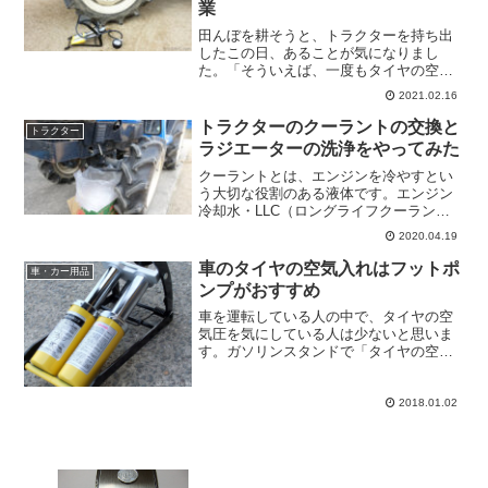
業
田んぼを耕そうと、トラクターを持ち出
したこの日、あることが気になりまし
た。「そういえば、一度もタイヤの空気
圧をチェックしたことがない。」たま
2021.02.16
に、タイヤを押して確認してみることも
あったのですが、自動車と違いタイヤが
トラクターのクーラントの交換と
トラクター
固くてよくわかりませんでした...
ラジエーターの洗浄をやってみた
クーラントとは、エンジンを冷やすとい
う大切な役割のある液体です。エンジン
冷却水・LLC（ロングライフクーラン
ト）・ラジエーター液などとも呼ばれま
2020.04.19
す。普通の水と違い、凍結やサビに強い
ように作られています。このクーラント
車のタイヤの空気入れはフットポ
車・カー用品
は、適期的に交換する必要...
ンプがおすすめ
車を運転している人の中で、タイヤの空
気圧を気にしている人は少ないと思いま
す。ガソリンスタンドで「タイヤの空気
圧をチェックしましょうか？」と聞かれ
た時に見てもらう。車検まで何もしない
という人もいるでしょう。私がタイヤの
2018.01.02
空気圧をチェックするよう...