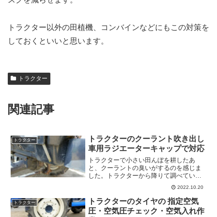
トラクター以外の田植機、コンバインなどにもこの対策を
しておくといいと思います。
トラクター
関連記事
トラクターのクーラント吹き出し
トラクター
車用ラジエーターキャップで対応
トラクターで小さい田んぼを耕したあ
と、クーラントの臭いがするのを感じま
した。トラクターから降りて調べている
と、地面にポタポタとクーラントが落ち
2022.10.20
てきます。もしかして、ラジエーターホ
ースから漏れてるのかと思ったのです
トラクターのタイヤの 指定空気
トラクター
が、オーバーフローホースから...
圧・空気圧チェック・空気入れ作