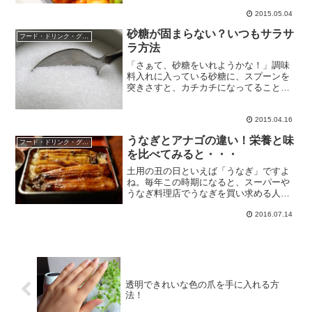
は、お弁当の食中毒が増える時期です。
お弁当は、作ってから食べるまで数時間
2015.05.04
あります。食べた人が食中毒にならない
砂糖が固まらない？いつもサラサ
よう、気をつけたいですね...
フード・ドリンク・グルメ
ラ方法
「さぁて、砂糖をいれようかな！」調味
料入れに入っている砂糖に、スプーンを
突きさすと、カチカチになってることあ
りますよね。たまに、大きな団子状の固
まりになっていることもあります。その
まま使っちゃうと、きちんと計量できな
2015.04.16
いので、ほぐす必要があり...
うなぎとアナゴの違い！栄養と味
フード・ドリンク・グルメ
を比べてみると・・・
土用の丑の日といえば「うなぎ」ですよ
ね。毎年この時期になると、スーパーや
うなぎ料理店でうなぎを買い求める人も
多いのではないでしょうか？でも、ここ
2016.07.14
最近うなぎの値段は年々値上がりしてい
ると言われています。うなぎの漁獲高が
減ってきているのが原因だ...
透明できれいな色の爪を手に入れる方
法！