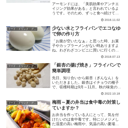
アーモンドには、「美肌効果やアンチエ
イジング効果がある」と言われているよ
うです。そのため、ずっと食べ続けてい
る人も、多いのではないでしょうか？わ
2016.11.02
たしが食べ始めたのは、健康や体にいい
からというものではなく、単純に食べた
少ない水とフライパンでエコなゆ
フード・ドリンク・グルメ
かったからなのです。食べ...
で卵の作り方
「お腹が空いたなぁ」と思った時、お菓
子やカップラーメンがない時ありますよ
ね。わざわざコンビニに買いに行くのも
面倒です。そんな時は、ゆで卵が個人的
2018.07.13
におすすめです。卵であれば、冷蔵庫に
ストックしてあることが多いでしょう
「銀杏の揚げ焼き」フライパンで
フード・ドリンク・グルメ
し、何よりおいしいからです...
簡単調理
先日、知り合いから銀杏（ぎんなん）を
いただきました。銀杏はイチョウの種子
で、収穫時期は9月～11月。秋の味覚の代
表格ですね。そういえば、朝や夜は肌寒
2022.10.18
くなってきています。まさに秋。食べ物
で季節を感じるのもいいものですね。い
梅雨～夏の弁当は食中毒の対策し
フード・ドリンク・グルメ
ただいた銀杏は封筒に...
ていますか？
お弁当を作っている人にとって、気を付
けたいのは食中毒です。特にジメジメし
た湿度の高い梅雨や、気温の高い夏場に