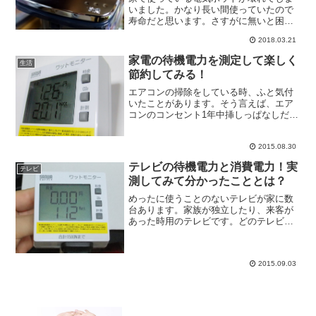
いました。かなり長い間使っていたので
寿命だと思います。さすがに無いと困る
ので購入することにしました。電気ケト
2018.03.21
ルも考えたのですが、使う頻度や量を考
えると電気ポットのほうがいいというこ
家電の待機電力を測定して楽しく
生活
とになりました。条件は1...
節約してみる！
エアコンの掃除をしている時、ふと気付
いたことがあります。そう言えば、エア
コンのコンセント1年中挿しっぱなしだな
ぁ。冬の暖房には使用しないにもかかわ
らず。これって電気代を無駄に払ってる
2015.08.30
んじゃないだろうか？気付くのが遅すぎ
ですよね。うちにはエア...
テレビの待機電力と消費電力！実
テレビ
測してみて分かったこととは？
めったに使うことのないテレビが家に数
台あります。家族が独立したり、来客が
あった時用のテレビです。どのテレビも
コンセントに挿しっぱなしにしていまし
た。家電の中には、使用していなくても
電力を消費する待機電力のあるものもあ
2015.09.03
ります。もしかして、「使...