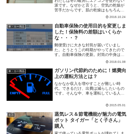
わたしは冬の暖房にエアコンを使わない
派です。なぜかと言うと、空気の乾燥が
苦手だからです。肌の乾燥はもちろん、
目やノドの乾燥も気になります。あと、
2016.10.24
頭がぼーっとするんですよね。かと言っ
て、寒さに強いわけでもなくちゃんと暖
自動車保険の使用目的を変更しま
車・カー用品
かくしています。リビング...
した！保険料の差額はいくらか
な・・・？
郵便受けに大きな封筒が届いていまし
た。とうとうこの時期がやってきたので
す。自動車保険の更新。封筒の中身は、
「更新のご案内 兼 継続証」です。現在の
2018.01.08
契約内容から変更なければ、更新後の保
険料はこれだけですよというのが書かれ
ガソリン代節約のために！燃費向
車・カー用品
ています。毎年「微妙に...
上の運転方法とは？
なかなか収入を増やすことが難しい時
代。できるだけ、出費は減らしたいもの
です。そんな中、車を運転している人に
とって、ガソリン代はバカになりませ
ん。最近では、原油の価格が安定せず、
2015.05.01
それに合わせてガソリン価格も上下して
います。ただ、下がった時でも...
蒸気レス＆節電機能が魅力の電気
生活
ポット タイガー「とく子さん」
購入
家で使っている電気ポットが壊れてしま